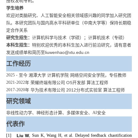
授权发明专利。
学生培养
欢迎对类脑研究、人工智能安全相关领域感兴趣的同学加入研究团
队。本研究团队与国内高水平科研单位（中南大学等）保持长期稳
定合作关系
研究生招生：
计算机科学与技术（学硕）；计算机技术（专硕）
本科生招生：
特别欢迎优秀的本科生加入进行前沿研究，请有意者
发送成绩单和简历至liuwenhao@xtu.edu.cn
工作经历
2025 -
至今
湘潭大学
计算机学院
·
网络空间安全学院，专任教师
2021-2022
年
荣耀终端有限公司
OS
开发部
算法工程师
2017-2020
年
华为技术有限公司
2012
分布式实验室
算法工程师
研究领域
非线性动力学、神经形态计算、多媒体安全、
AI
安全
代表作
[1]
Liu W
, Sun K, Wang H, et al. Delayed feedback chaotification