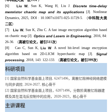
中科院大类一区
[6]
Liu W
, Sun K, Wang H, Liu J.
Discrete time-delay
memristor chaotic map and its applications
[J]. Nonlinear
Dynamics, 2025, DOI : 10.1007/s11071-025-11729-5.
（
中科院大类
二区
）
[7]
Liu W
, Sun K, Zhu C. A fast image encryption algorithm based
on chaotic map [J].
Optics and Lasers in Engineering
, 2016, 84:
26-36.
（
高被引论文，被引
511
次
）
[8] Cao C, Sun K,
Liu W
. A novel bit-level image encryption
algorithm based on 2D-LICM hyperchaotic map [J].
Signal
processing
, 2018, 143: 122-133.
（
高被引论文，被引
399
次
）
科研项目
[1]
国家自然科学基金面上项目
, 62471496
，离散忆阻神经网络建模
与同步调控
, 2024-2027,
核心骨干
[2]
国家自然科学基金面上项目，
62071496
，分数阶离散忆阻器建
模及其在混沌反控制中的应用，
2020-2023
，核心骨干
主讲课程