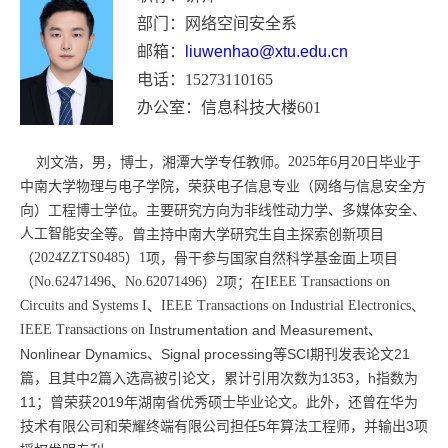
部门：
网络空间安全系
邮箱：
liuwenhao@xtu.edu.cn
电话：
15273110165
办公室：信息科技大楼
601
刘文浩，男，博士，湘潭大学专任教师。
2025
年
6
月
20
日毕业于
中南大学物理与电子学院，荣获电子信息专业（网络与信息安全方
向）工程博士学位。主要研究方向为非线性动力学、多媒体安全、
人工智能
安全等。曾主持中南大学研究生自主探索创新项目
（
2024ZZTS0485
）
1
项，骨干参与国家自然科学基金面上项目
（
No.62471496
、
No.62071496
）
2
项；在
IEEE Transactions on
Circuits and Systems I
、
IEEE Transactions on Industrial Electronics
、
IEEE Transactions on In
strumentation and Measurement、
Nonlinear Dynamics、Signal processing等SCI期刊发表论文21
篇，且其中2篇入选高被引论文，累计引用次数为1353，h指数为
11；曾荣获2019年湖南省优秀硕士毕业论文。此外，还曾在华为
技术有限公司和荣耀终端有限公司担任5年算法工程师，并输出3项