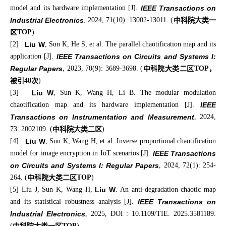
model and its hardware implementation [J].
IEEE Transactions on
Industrial Electronics
, 2024, 71(10): 13002-13011. (
中科院大类一
区
TOP
)
[2]
Liu W
, Sun K, He S, et al. The parallel chaotification map and its
application [J].
IEEE Transactions on Circuits and Systems I:
Regular Papers
, 2023, 70(9): 3689-3698. (
中科院大类二区
TOP
，
被引
48
次
)
[3]
Liu W
, Sun K, Wang H, Li B. The modular modulation
chaotification map and its hardware implementation [J].
IEEE
Transactions on Instrumentation and Measurement
, 2024,
73: 2002109. (
中科院大类二区
)
[4]
Liu W
, Sun K, Wang H, et al. Inverse proportional chaotification
model for image encryption in IoT scenarios [J].
IEEE Transactions
on Circuits and Systems I: Regular Papers
, 2024, 72(1): 254-
264. (
中科院大类二区
TOP
)
[5] Liu J, Sun K, Wang H,
Liu W
. An anti-degradation chaotic map
and its statistical robustness analysis [J].
IEEE Transactions on
Industrial Electronics
, 2025, DOI : 10.1109/TIE. 2025.3581189.
(
TOP
)