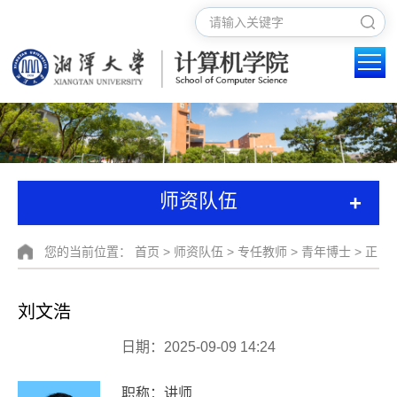
+
师资队伍
您的当前位置：
首页
>
师资队伍
>
专任教师
>
青年博士
> 正
文
刘文浩
日期：2025-09-09 14:24
职称：
讲师