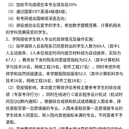
（2）加权平均成绩在本专业排名前20%
（3）通过国家CET英语4级或6级；
（4）有考研或出国继续深造志向；
（5）退役或创业后复学的学生，参加数学建模竞赛、计算机相关
的学科竞赛获奖的学生。
2、学院接收学生转入专业的具体情况及操作实施：
（1）拟申请转入且各院系已同意转出的学生人数为69人（其中1
人主动放弃，1人未在规定时间内提交材料视为自动放弃，实际为
67人），教务处下发的院系同意接受指标为52人（其中计算机科
学与技术16名，网络工程19名，软件工程17名），同时考虑外校
转学和自然班级建设，本学期我院拟接收52人（其中计算机科学与
技术16名，网络工程18名，软件工程18名）；
（2）受疫情影响，本次能力等效评估考核主要参考学生的综合成
绩（专家考评打分），同时在线进行 C语言程序设计机试（机试时
间见QQ群内通知）。根据综合成绩和机试成绩确定入围名单，择
优录取至第一志愿填报的专业。入围未录取到第一志愿填报专业的
学生经本人同意后，转入院内其他指标未满的专业，不同意者不予
录取。