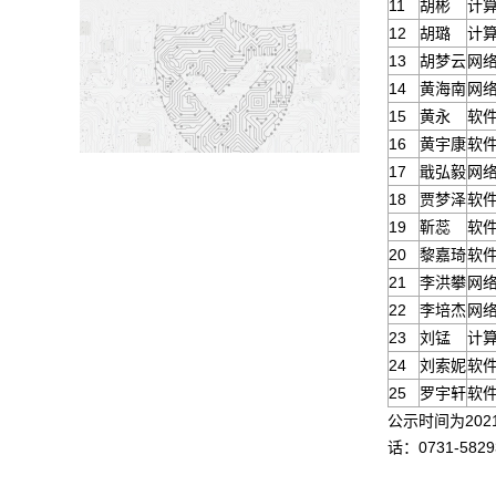
11
胡彬
计
12
胡璐
计
13
胡梦云
网
14
黄海南
网
15
黄永
软
16
黄宇康
软
17
戢弘毅
网
18
贾梦泽
软
19
靳蕊
软
20
黎嘉琦
软
21
李洪攀
网
22
李培杰
网
23
刘锰
计
24
刘索妮
软
25
罗宇轩
软
公示时间为20
话：0731-582
计算