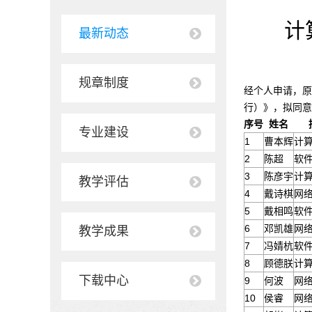
计
最新动态
规章制度
经个人申请，原
行）》，拟同意
序号
姓名
专业建设
1
曹本辉
计
2
陈超
软
3
陈彦宇
计
教学评估
4
戴诗棋
网
5
戴相鸣
软
6
邓凯雄
网
教学成果
7
冯婧杭
软
8
顾德朕
计
下载中心
9
何波
网
10
侯睿
网