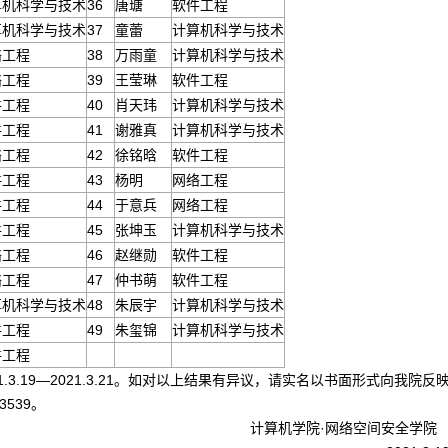
算机科学与技术
36
唐瑭
软件工程
算机科学与技术
37
童蕾
计算机科学与技术
络工程
38
万雨童
计算机科学与技术
络工程
39
王莹琳
软件工程
件工程
40
肖天玮
计算机科学与技术
件工程
41
谢雅真
计算机科学与技术
络工程
42
徐铭晗
软件工程
件工程
43
杨明
网络工程
件工程
44
于意兵
网络工程
件工程
45
张坤玉
计算机科学与技术
络工程
46
赵继勋
软件工程
络工程
47
仲书萌
软件工程
算机科学与技术
48
朱辰宇
计算机科学与技术
件工程
49
朱玺锦
计算机科学与技术
件工程
21.3.19—2021.3.21。如对以上结果有异议，请实名以书面形式向
93539。
机学院·网络空间安全学院