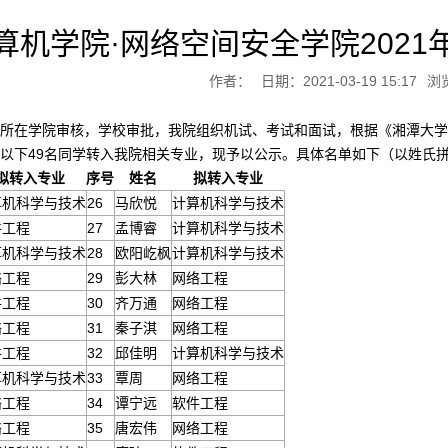
算机学院·网络空间安全学院2021
作者：
日期：2021-03-19 15:17
浏
所在学院审核，学校审批，我院组织机试、考试和面试，根据《湘潭大学
以下49名同学转入我院相关专业，现予以公示。具体名单如下（以姓氏
拟转入专业
序号
姓名
拟转入专业
算机科学与技术
26
马欣悦
计算机科学与技术
件工程
27
孟博睿
计算机科学与技术
算机科学与技术
28
欧阳屹枫
计算机科学与技术
络工程
29
彭大林
网络工程
件工程
30
齐万通
网络工程
络工程
31
秦子淇
网络工程
件工程
32
邱佳明
计算机科学与技术
算机科学与技术
33
覃周
网络工程
络工程
34
谭宁远
软件工程
络工程
35
唐宏伟
网络工程