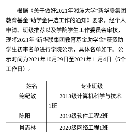
根据《
关于做好
202
1
年湘潭大学
“新华联集团
教育基金”助学金评选工作的通知》要求，经
个人
申请、班级推荐以及
学院学生工作委员会审核，
现将
202
1
年
“新华联集团教育基金
助
学金
”
获
资助
学生初审名单进行学院公示，具体名单如下。公
示时间为
202
1
年
10
月
2
9
日至
202
1
年
11月4日（
5
个
工作日）。
姓名
专业班级
鲍纪敏
201
8
级
计算机科学与技术
1班
陈阳
2019级
软件
工程
2
班
肖志林
20
20
级
网络工程
1
班