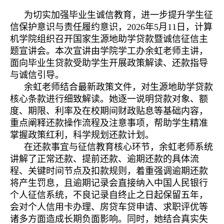
为切实加强毕业生诚信教育，进一步提升学生征
信保护意识与责任履约意识，2026年5月11日，计算
机学院组织召开国家生源地助学贷款暨诚信征信主
题宣讲会。本次宣讲由学院学工办余虹老师主讲，
面向毕业生贷款受助学生开展政策解读、还款指导
与诚信引导。
余虹老师结合最新政策文件，对生源地助学贷款
核心条款进行细致解读。她逐一说明贷款对象、额
度、期限、利率及在校期间财政贴息等基础内容，
重点阐释还款操作流程及注意事项，帮助学生精准
掌握政策红利，科学规划还款计划。
在还款事宜与征信教育核心环节，余虹老师系统
讲解了正常还款、提前还款、逾期还款的具体流
程、关键时间节点及扣款规则，着重强调逾期还款
将产生罚息，且逾期记录会直接纳入中国人民银行
个人征信系统，不良记录自终止之日起保留五年，
会对个人信用卡办理、房贷车贷申请、求职评优等
诸多方面造成长期负面影响。同时，她结合真实失