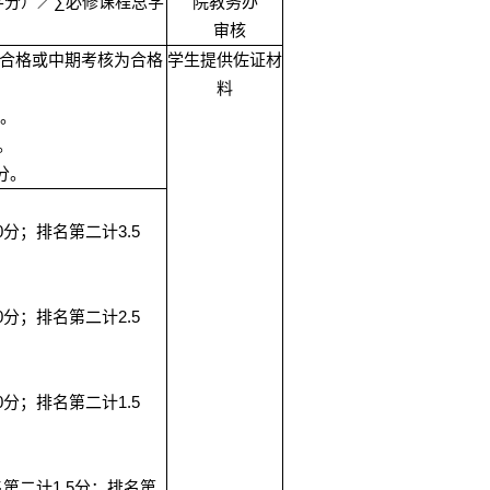
∑
学分）／
必修课程总学
院教务办
审核
合格或中期考核为合格
学生提供佐证材
料
。
。
分。
0
3.5
分；排名第二计
0
2.5
分；排名第二计
0
1.5
分；排名第二计
1.5
名第二计
分；排名第