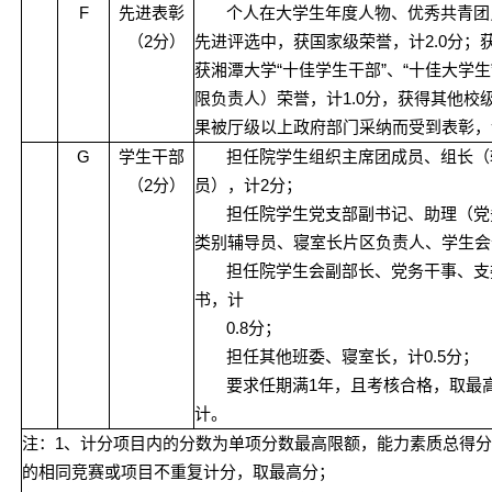
F
先进表彰
个人在大学生年度人物、优秀共青团
2
2.0
（
分）
先进评选中，获国家级荣誉，计
分；
“
”
“
获湘潭大学
十佳学生干部
、
十佳大学生
1.0
限负责人）荣誉，计
分，获得其他校
果被厅级以上政府部门采纳而受到表彰，
G
学生干部
担任院学生组织主席团成员、组长（
2
2
（
分）
员），计
分；
担任院学生党支部副书记、助理（党
类别辅导员、寝室长片区负责人、学生会
担任院学生会副部长、党务干事、支
书，计
0.8
分；
0.5
担任其他班委、寝室长，计
分；
1
要求任期满
年，且考核合格，取最
计。
1
注：
、计分项目内的分数为单项分数最高限额，能力素质总得分
的相同竞赛或项目不重复计分，取最高分；