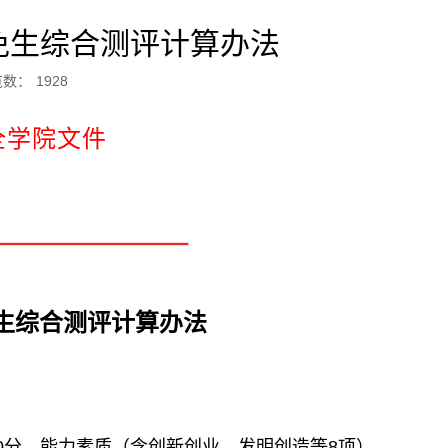
免生综合测评计算办法
览数：
1928
全学院文件
生综合测评计算办法
0
分、能
力素质（含创新创业、发明创造等
8
项）