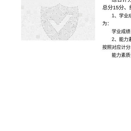
总分
15
分、
1
、学业
为：
学业成绩
2
、能力
按照对应计分
能力素质