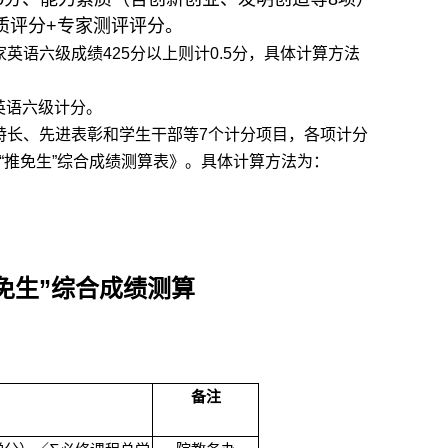
质评分
+
专家测评评分。
家英语六级成绩
425
分以上则计
0.5
分，具体计算方法
英语六级计分。
特长、先进表彰和学生干部等
7
个计分项目，各项计分
“
推免生
”
综合成绩测算表》。具体计算方法为：
”
免生
综合成绩测算
备注