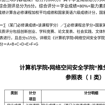
综合测评总分为
5
分。综合评分＝学业成绩
×80%+
能力素
成绩计算含必修课程加权平均成绩和国家英语六级成绩计分，国
＝
∑
（某门必修课成绩
×
该课程学分）／
∑
必修课程总学分
+
国家
素质评分包括创新创业、学科竞赛、论文发表、社会实践、文体
表进行，且总分
≤15
分。详细见《计算机学院
•
网络空间安全学院
分＝
A+B+C+D+E+F+G
•
“
计算机学院
网络空间安全学院
推
参照表（
Ⅰ
类）
类别
计分
计分明细
项目