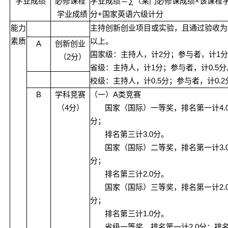
∑
×
学业成绩
必修课程
学业成绩＝
（某门必修课成绩
该课程
+
学业成绩
分
国家英语六级计分
能力
主持创新创业项目或实验，且通过验收为
素质
以上。
A
创新创业
2
1
国家级：主持人，计
分；参与者，计
分
2
（
分）
1
0.5
省级：主持人，计
分；参与者，计
分
0.5
0.2
校级：主持人，计
分；参与者，计
B
A
学科竞赛
（一）
类竞赛
4
4.
（
分）
国家（国际）一等奖，排名第一计
分；
3.0
排名第三计
分。
3.
国家（国际）二等奖，排名第一计
分；
2.0
排名第三计
分。
2.
国家（国际）三等奖，排名第一计
分；
1.0
排名第三计
分。
2.0
省级一等奖，排名第一计
分；排