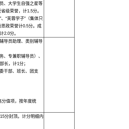
员、大学生自强之星等
1.5
获省级荣誉，计
分。
”
“
”
、
芙蓉学子
（集体只
0.5
级思政荣誉计
分。成
2.0
计
分。
辅导员助理、类别辅导
务、专兼职辅导员）、
1
部长，计
分；
委干部、班长、团支
高分值项，按年度统
15
分封顶。计分明细内