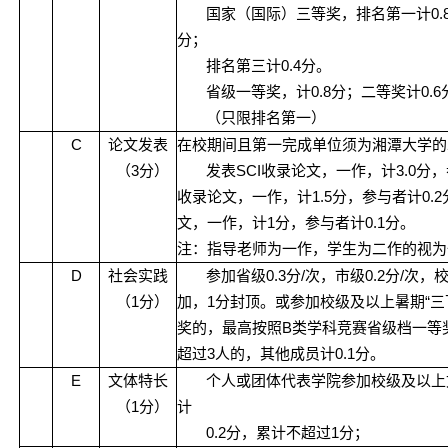
0.
国家（国际）三等奖，排名第一计
分；
0.4
排名第三计
分。
0.8
0.6
省级一等奖，计
分；二等奖计
（只限排名第一）
C
论文发表
在校期间且第一完成单位须为湘潭大学的
3
SCI
3.0
（
分）
发表
收录论文，一作，计
分，
1.5
0.2
收录论文，一作，计
分，参与者计
1
0.1
文，一作，计
分，参与者计
分。
注：指导老师为一作，学生为二作的视为
D
0.3
/
0.2
/
社会实践
参加省级
分
次，市级
分
次，
1
1
“
（
分）
加，
分封顶。或参加校级及以上暑期
三
B
奖的，最高按照
类学科竞赛省级档一等
3
0.1
超过
人的，其他成员计
分。
E
文体特长
个人或团体代表学院参加校级及以上
1
（
分）
计
0.2
1
分，累计不超过
分；