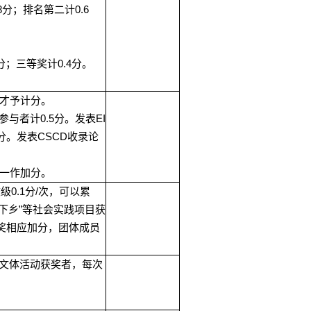
8
0.6
分；排名第二计
0.4
分；三等奖计
分。
才予计分。
0.5
EI
参与者计
分。发表
CSCD
分。发表
收录论
一作加分。
0.1
/
校级
分
次，可以累
”
下乡
等社会实践项目获
奖相应加分，团体成员
文体活动获奖者，每次