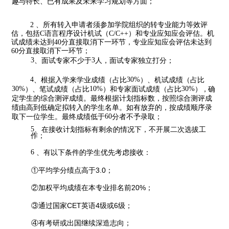
趣
与特长、已有成果及未来学习规划等方面；
、所有转入申请者须参加学院组织的转专
业能力等效评
2
估，包
括
语言程序设计机试（
）和专业应知应会评估。
机
C
C/C++
试成绩未
达到
分直接取消下一环节，专业应知应会评估未达到
40
分直接取消
下一环节；
6
0
3
、面试专家不少于
3
人，面试专家独立打分；
4
、根据入学来学业成绩（占比
30%
）、机试成绩（占比
30%
）、
笔试成绩（占比
10%
）和专家面试成绩（占比
30%
），
确
定学生的综
合测评成绩。最终根据计划指标数，按照综合测评成
绩由高到低确定
拟转入的学生名单。如有放弃的，按成绩顺序录
取下
一位学生。最终
成绩低于
60
分者不予录取；
5
、在接收计划指标有剩余的情况下，不开展二次选拔工
作；
6
、有以下条件的学生优先考虑接收：
①平均学分绩点高于3.0；
②加权平均成绩在本专业排名前20%；
③通过国家CET英语4级或6级；
④有考研或出国继续深造志向；