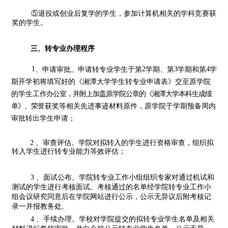
⑤退役或创业后复学的学生，参加计算机相关的学科
竞赛获
奖的
学生。
三、转专业办理程序
1
、申请审批。申请转专业学生于第
2
学期、第
3
学期和第
4
学
期开
学初将填写好的《湘潭大学学生转专业申请
表》交至原学院
的学生工
作办公室，并附上加盖原学院公章的《湘潭大学本科生成绩
单》、荣
誉获奖等相关先进事迹材料原件，原学院于学期预备周
内
审批转出学
生申请；
、审查评估。学院对拟转入的学生进行资
格审查，组织拟
2
转入
学生进行转专业能力等效评估；
、面试公布。学院转专业工作小组组织专家对通过机试和
3
测试
的学生进行考核面试。考核通过的名单经学院转专业工作小
组会议研究同意后在学院网站进行公示，公示无异议后附考核记
录一并报教务
处。
、手续办理。学校对学院提交的拟转专业学
生名单及相关
4