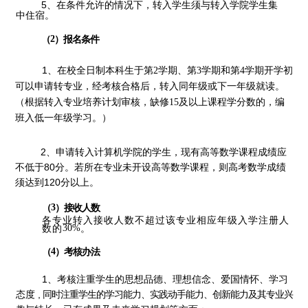
5、在条件允许的情况下，转入学生须与转入学院学生集
中住
宿。
（
2
）报名条件
1、在校全日制本科生于第
学期、第
学期和第
学期开学初
2
3
4
可以
申请转专业，经考核合格后，转入同年级或下一年级就读。
（根据转入专业培养计划审核，缺修
及以上课程学分数的
，编
15
班入低一
年级学习。）
2、申请转入计算机学院的学生，现有高等数学课程成绩应
不低
于80分。若所在专业未开设高等数学课程，则高考
数学成绩
须达到
120分以上。
（
3
）接收人数
各专业转入接收人数不超过该专业相应年级入学
注册人
数的
30%
。
（
4
）考核办法
1、考核注重学生的思想品德、理想信念、爱
国情怀、学习
态度
,
同时注重学生的学习能力、实践动手能力、创新能力及其专业兴