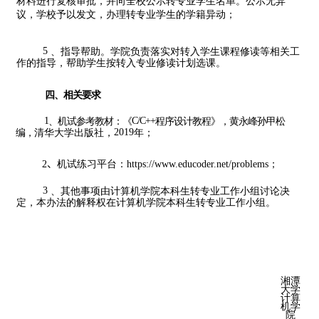
材料
进行复核审批，并向全校公示转专业学生名单。公示无异
议，学校予
以发文，办理转专业学生的学籍异动；
5
、指导帮助。学院负责落实对转入学生课程修读等相关工
作的指导，帮助学生按转入专业修读计划选课。
四、相关要求
1
、机试参考教材：《
C/C++
程序设计教程》，黄永峰孙甲松
编，
清华大学出版社，
2019
年；
、
机试练习平台：
；
2
https://www.educoder.net/proble
ms
3
、其他事项由计算机学院本科生转专业工作小组讨论决
定，本办法的解释权在计算机学院本科生转专业工作小组。
湘潭
大学
计算
机学
院