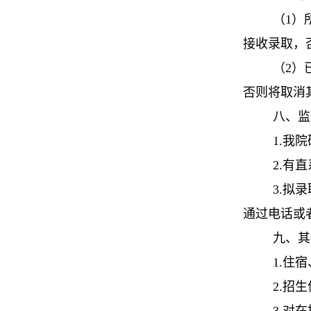
（1）
接收录取，
（2）
否则将取消
八、监
1.我
2.有
3.拟
通过电话或者
九、其
1.住
2.招