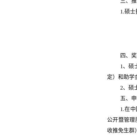
三、推
1.硕
四、奖
1、硕
定）和助学
2、硕
五、申
1.在中
公开暨管理服
收推免生群