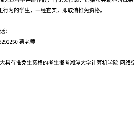
在推免过程中弄虚作假，有论文抄袭、虚报获奖或科研成
正行为的学生，一经查实，即取消推免资格。
话：
58292250 粟老师
大具有推免生资格的考生报考湘潭大学计算机学院·网络