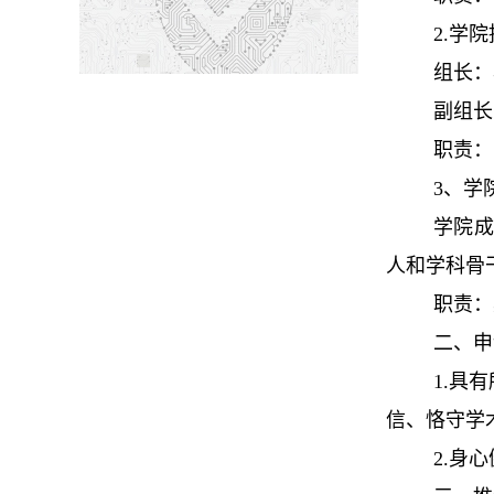
2.学
组长：
副组长
职责：
3、学
学院成
人和学科骨
职责：
二、申
1.具
信、恪守学
2.身