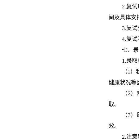
2.复
间及具体安排
3.复
4.复
七、录
1.录
（1）
健康状况等
（2）
取。
（3）
效。
2.注