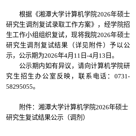
根据《湘潭大学
计算机学院2026
年硕士
研究生
调剂
复试录取
工作
方案》，经学院招
生工作小组组织复试，现
将我
院202
6
年硕士
研究生
调剂
复试结果
（
详见附件
）
予以公
示
，公示期为202
6
年
4
月
11
日-4月
13
日。
公示期内如有异议，请向
计算机学院
研
究生招生办公室反映
，
联系电话
：
0731-
5829
5055
。
附件：湘潭大学计算机学院2026年硕士
研究生复试结果公示（调剂）