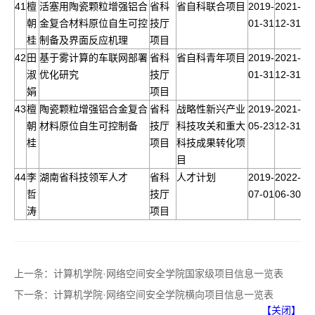
41
檀
活塞用陶瓷颗粒增强铝合
省科
省自科联合项目
2019-
2021-
朝
金复合材料原位自生可控
技厅
01-31
12-31
桂
制备及界面反应机理
项目
42
田
基于雾计算的车联网部署
省科
省自科青年项目
2019-
2021-
淑
优化研究
技厅
01-31
12-31
娟
项目
43
檀
陶瓷颗粒增强铝合金复合
省科
战略性新兴产业
2019-
2021-
朝
材料原位自生可控制备
技厅
科技攻关和重大
05-23
12-31
桂
项目
科技成果转化项
目
44
李
湖南省科技领军人才
省科
人才计划
2019-
2022-
哲
技厅
07-01
06-30
涛
项目
上一条：
计算机学院·网络空间安全学院国家级项目信息一览表
下一条：
计算机学院·网络空间安全学院横向项目信息一览表
【关闭】