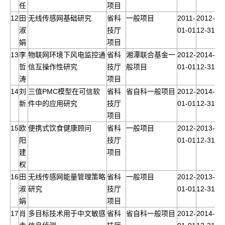
任
项目
12
田
无线传感网基础研究
省科
一般项目
2011-
2012-
淑
技厅
01-01
12-31
娟
项目
13
李
物联网环境下风电监控通
省科
湘潭联合基金一
2012-
2014-
哲
信互操作性研究
技厅
般项目
01-01
12-31
涛
项目
14
刘
三值PMC模型在可信软
省科
省自科一般项目
2012-
2014-
新
件中的应用研究
技厅
01-01
12-31
项目
15
欧
便携式饮食健康顾问
省科
一般项目
2012-
2013-
阳
技厅
01-01
12-31
建
项目
权
16
田
无线传感网能量管理策略
省科
一般项目
2012-
2013-
淑
研究
技厅
01-01
12-31
娟
项目
17
肖
多目标技术用于中文敏感
省科
省自科一般项目
2012-
2014-