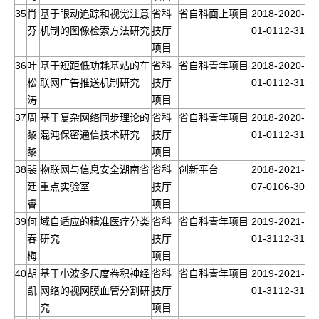
35
肖
基于眼动追踪和视觉注意
省科
省自科面上项目
2018-
2020-
芬
机制的图像检索方法研究
技厅
01-01
12-31
项目
36
叶
基于短距低功耗基站的车
省科
省自科青年项目
2018-
2020-
松
联网广告推送机制研究
技厅
01-01
12-31
涛
项目
37
周
基于复杂网络同步理论的
省科
省自科青年项目
2018-
2020-
黎
混沌保密通信技术研究
技厅
01-01
12-31
黎
项目
38
裴
物联网与信息安全湖南省
省科
创新平台
2018-
2021-
廷
重点实验室
技厅
07-01
06-30
睿
项目
39
何
域自适应的精准医疗分类
省科
省自科青年项目
2019-
2021-
春
研究
技厅
01-31
12-31
梅
项目
40
胡
基于小波多尺度卷积神经
省科
省自科青年项目
2019-
2021-
凯
网络的视网膜血管分割研
技厅
01-31
12-31
究
项目