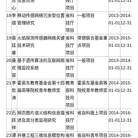
赤
信息侦测
技厅
01-01
12-31
心
项目
18
李
移动传感网络冗余型位置
省科
一般项目
2013-
2014-
熠
管理研究
技厅
01-01
12-31
项目
19
裴
火焰探测传感器网络关键
省科
常德联合基金重
2013-
2015-
廷
技术研究
技厅
点项目
01-01
12-31
睿
项目
20
唐
基于遗传算法的互联网舆
省科
一般项目
2013-
2014-
欢
情监控系统
技厅
01-01
12-31
容
项目
21
李
霍英东教育基金会第十四
教育
霍英东基金高等
2014-
2015-
哲
届高等院校青年教师奖
部科
院校青年教师奖
01-01
12-31
涛
技司
项目
22
石
网页图片语义结构信息描
省科
省自科面上项目
2014-
2016-
跃
述及其分类监视研究
技厅
01-01
12-31
祥
项目
23
谭
井巷工程三维信息模型构
省科
省自科青年项目
2014-
2016-