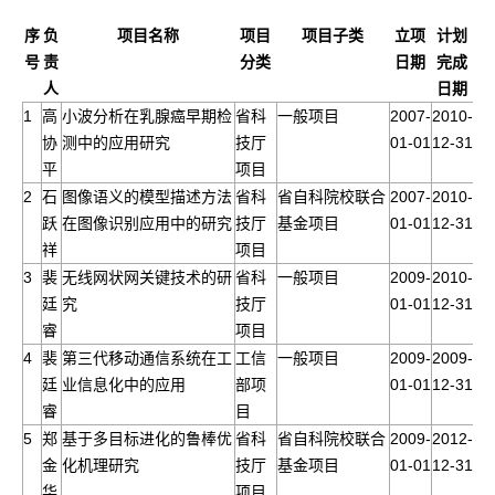
序
负
项目名称
项目
项目子类
立项
计划
号
责
分类
日期
完成
人
日期
1
高
小波分析在乳腺癌早期检
省科
一般项目
2007-
2010-
协
测中的应用研究
技厅
01-01
12-31
平
项目
2
石
图像语义的模型描述方法
省科
省自科院校联合
2007-
2010-
跃
在图像识别应用中的研究
技厅
基金项目
01-01
12-31
祥
项目
3
裴
无线网状网关键技术的研
省科
一般项目
2009-
2010-
廷
究
技厅
01-01
12-31
睿
项目
4
裴
第三代移动通信系统在工
工信
一般项目
2009-
2009-
廷
业信息化中的应用
部项
01-01
12-31
睿
目
5
郑
基于多目标进化的鲁棒优
省科
省自科院校联合
2009-
2012-
金
化机理研究
技厅
基金项目
01-01
12-31
华
项目