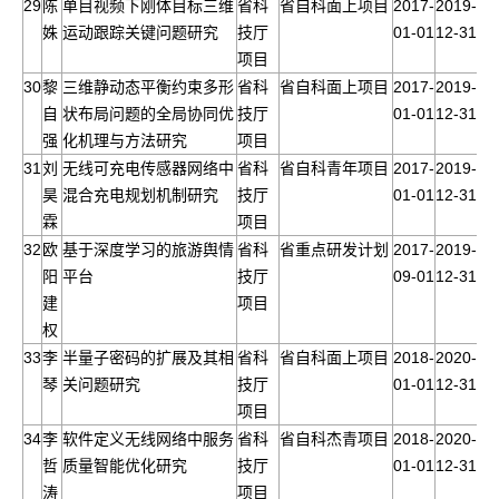
29
陈
单目视频下刚体目标三维
省科
省自科面上项目
2017-
2019-
姝
运动跟踪关键问题研究
技厅
01-01
12-31
项目
30
黎
三维静动态平衡约束多形
省科
省自科面上项目
2017-
2019-
自
状布局问题的全局协同优
技厅
01-01
12-31
强
化机理与方法研究
项目
31
刘
无线可充电传感器网络中
省科
省自科青年项目
2017-
2019-
昊
混合充电规划机制研究
技厅
01-01
12-31
霖
项目
32
欧
基于深度学习的旅游舆情
省科
省重点研发计划
2017-
2019-
阳
平台
技厅
09-01
12-31
建
项目
权
33
李
半量子密码的扩展及其相
省科
省自科面上项目
2018-
2020-
琴
关问题研究
技厅
01-01
12-31
项目
34
李
软件定义无线网络中服务
省科
省自科杰青项目
2018-
2020-
哲
质量智能优化研究
技厅
01-01
12-31
涛
项目