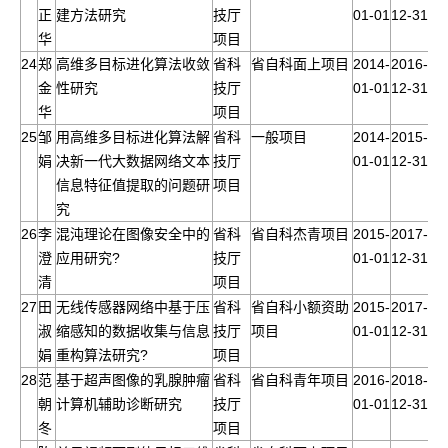
正
建方法研究
技厅
01-01
12-31
华
项目
24
郑
高维多目标进化算法收敛
省科
省自科面上项目
2014-
2016-
金
性研究
技厅
01-01
12-31
华
项目
25
邹
用高维多目标进化算法解
省科
一般项目
2014-
2015-
娟
决新一代大数据网络文本
技厅
01-01
12-31
信息特征值提取的问题研
项目
究
26
李
混沌理论在图像安全中的
省科
省自科杰青项目
2015-
2017-
澄
应用研究?
技厅
01-01
12-31
清
项目
27
田
无线传感器网络中基于压
省科
省自科小额资助
2015-
2017-
淑
缩感知的数据收集与信息
技厅
项目
01-01
12-31
娟
重构算法研究?
项目
28
范
基于超声图像的乳腺肿瘤
省科
省自科青年项目
2016-
2018-
朝
计算机辅助诊断研究
技厅
01-01
12-31
冬
项目