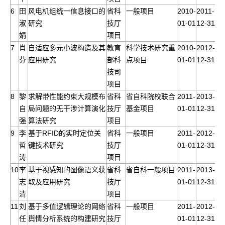
6
田
风电机组统一信息接口的
省科
一般项目
2010-
2011-
淑
研究
技厅
01-01
12-31
娟
项目
7
肖
自适应多元小波构造及其
教育
科学技术研究重
2010-
2012-
芬
应用研究
部科
点项目
01-01
12-31
技司
项目
8
黎
求解带性能约束大规模布
省科
省自科院校联合
2011-
2013-
自
局问题的无干涉计算演化
技厅
基金项目
01-01
12-31
强
算法研究
项目
9
李
基于RFID的实时定位关
省科
一般项目
2011-
2012-
哲
键技术研究
技厅
01-01
12-31
涛
项目
10
李
基于视感知的图像语义获
省科
省自科一般项目
2011-
2013-
志
取及应用研究
技厅
01-01
12-31
清
项目
11
刘
基于多值逻辑理论的网络
省科
一般项目
2011-
2012-
任
舆情分析系统的构建研究
技厅
01-01
12-31