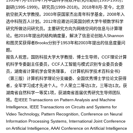
1993年7月-2018年7月中国科学院软件研究所助研(1993-1995)，
副研(1995-1999)，研究员(1999-2018)。2018年8月-至今，北京
航空航天大学教授。2003年获国家杰出青年科学基金，2008年入
选中科院百人计划。2012年应邀访问英国剑桥大学牛顿数学科学
研究所做访问研究员。主要研究方向为网络空间的信息与计算理
论。他2016年提出的结构熵度量，解决了信息论创始人Shannon
和图灵奖获得者Brooks分别于1953年和2003年提出的信息度量问
题。
报告人祝恩，国防科技大学大学教授、博士生导师，CCF理论计算
机科学专委副主任委员，CCF人工智能与模式识别专业委员会委
员，湖南省计算机学会常务理事，《计算机科学技术百科全书》
（第三版）计算机科学理论分支编委、全国优秀博士学位论文获得
者，全军学习成才先进个人。个人荣立二等功1次，三等功1次。获
湖南省自然科学一等奖1项，获湖南省首届优秀研究生导师团队
将。在IEEE Transactions on Pattern Analysis and Machine
Intelligence, IEEE Transactions on Circuits and Systems for
Video Technology, Pattern Recognition, Conference on Neural
Information Processing Systems, International Joint Conference
on Artificial Intelligence, AAAI Conference on Artificial Intelligence