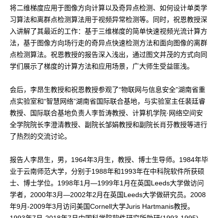
将二维梯度应用于图像方向计算以及奇异点检测、如何设计单类学
习算法和离群点检测算法用于视频异常检测等。同时，祝恩教授深
入讲解了其最近的工作：基于三维梯度的简单快速视频光流计算方
法，基于图像方向场行走的奇异点快速检测方法和面向图像的离群
点检测算法。祝恩教授的报告深入浅出，通过图文并茂的方式向同
学们展示了梯度的计算方法和应用场景，广大师生受益匪浅。
会后，李昂生教授和祝恩教授参观了“物联网与信息安全”湖南省重
点实验室和“智慧网络”湖南省国际联合基地，与实验室主任裴廷睿
教授、国际联合基地负责人李哲涛教授、计算机学院·网络空间安
全学院院长李澄清教授、副院长邹娟教授和副院长肖芬教授等进行
了热烈的交流讨论。
报告人李昂生，男，1964年3月生，教授、博士生导师。1984年毕
业于云南师范大学，分别于1988年和1993年在中科院软件所获硕
士、博士学位。1998年1月—1999年1月在英国Leeds大学做访问
学者，2000年3月—2002年2月在英国Leeds大学做研究员。2008
年9月-2009年3月访问美国Cornell大学Juris Hartmanis教授。