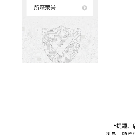
所获荣誉
“提踵
热身。随着