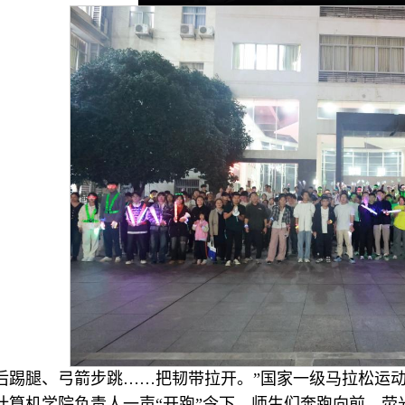
、后踢腿、弓箭步跳……把韧带拉开。”国家一级马拉松运
计算机学院负责人一声“开跑”令下，师生们奔跑向前，荧