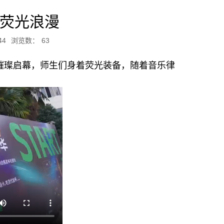
日荧光浪漫
44
浏览数：
63
华璀璨启幕，师生们身着荧光装备，随着音乐律