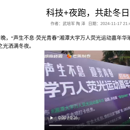
科技+夜跑，共赴冬
作者：武培军 陶 泽
日期：2024-11-17 21:
5日晚，“声生不息·荧光青春”湘潭大学万人荧光运动嘉年
之光洒满冬夜。