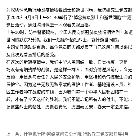
为深切悼念新冠肺炎疫情牺牲烈士和逝世同胞，我院研究生党支部
于2020年4月4日上午9：40举行了“悼念抗疫烈士和逝世同胞”主题
党日活动，通过腾讯课堂一同观看央视直播。
上午10时，防空警报鸣响，全国人民向新冠肺炎疫情牺牲烈士和逝
世同胞默哀3分钟。我们一起缅怀牺牲烈士，哀悼逝世同胞。
主题党日活动结束后，每位党员同志都发表了自己这段时间以来以
及此次观看直播后的感受。
在这次的新冠疫情中，我们中华人民团结一致，自觉抗疫。这是一
场没有硝烟残酷的战役，是这样一群人，面对疫情逆风前行，义无
反顾，用信念与责任为人民的安全护航，用坚持和勇气撑起生命的
保护伞。因为这些无数无私奉献的医护工作者、基地建设人员、社
区工作者冲在战疫的前线，因为我们每一个中华人民都团结在一
起，才有了今天这样的胜利。我们不能忘记所有人的付出，不能忘
记这些烈士的牺牲，愿逝者安息，愿国泰民安，春天一定会来临。
上一条：
计算机学院•网络空间安全学院 行政教工党支部开展4月