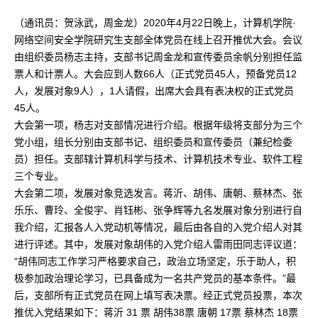
（通讯员：贺泳武，周金龙）2020年4月22日晚上，计算机学院·
网络空间安全学院研究生支部全体党员在线上召开推优大会。会议
由组织委员杨志主持，支部书记周金龙和宣传委员余帆分别担任监
票人和计票人。大会应到人数66人（正式党员45人，预备党员12
人，发展对象9人），1人请假，出席大会具有表决权的正式党员
45人。
大会第一项，杨志对支部情况进行介绍。根据年级将支部分为三个
党小组，组长分别由支部书记、组织委员和宣传委员（兼纪检委
员）担任。支部辖计算机科学与技术、计算机技术专业、软件工程
三个专业。
大会第二项，发展对象竞选发言。蒋沂、胡伟、唐朝、蔡林杰、张
乐乐、曹玲、全俊宇、肖钰彬、张争辉等九名发展对象分别进行自
我介绍，汇报各人入党动机等情况，最后由各自的入党介绍人对其
进行评述。其中，发展对象胡伟的入党介绍人雷雨田同志评议道：
“胡伟同志工作学习严格要求自己，政治立场坚定，乐于助人，积
极参加政治理论学习，已具备成为一名共产党员的基本条件。”最
后，支部所有正式党员在网上填写表决票。经正式党员投票，本次
推优入党结果如下：蒋沂 31 票 胡伟38票 唐朝 17票 蔡林杰 18票