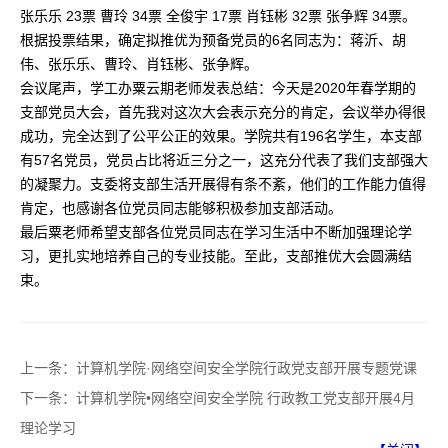
张乐乐 23票 曹玲 34票 全俊宇 17票 肖钰彬 32票 张争辉 34票。
根据投票结果，确定拟推优为预备党员的6名同志为：蒋沂、胡
伟、张乐乐、曹玲、肖钰彬、张争辉。
会议尾声，学工办粟云期老师发表总结：今天是2020年春学期的
支部党员大会，首先我对这次大会表示充分的肯定，会议举办得很
成功，完全达到了公平公正的效果。学院共有196名学生，本支部
有57名党员，党员占比将近三分之一，这充分代表了我们支部强大
的凝聚力。支委将支部生活开展得有条不紊，他们的工作能力值得
肯定，也感谢各位党员同志能够积极参加支部活动。
最后粟老师希望支部各位党员同志在学习生活中不断加强理论学
习，更扎实地培养自己的专业技能。至此，支部推优大会圆满结
束。
上一条：
计算机学院·网络空间安全学院行政党支部开展专题党课
下一条：
计算机学院•网络空间安全学院 行政教工党支部开展4月
理论学习