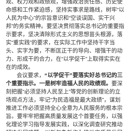
观、权力观和政绩观，增强政治责任感、历史使
命感和工作紧迫感，坚持实事求是路线，树牢
“
以
人民为中心
”
的宗旨意识和
“
空谈误国、实干兴
邦
”
的务实精神。要坚决贯彻落实总书记的重要指
示要求，坚决清除形式主义的思想苗头根源，落
实
“
重实践
”
的要求，在实际工作中坚持干字当
头、实字为要，不断匡正干的导向、增强干的动
力、形成干的合力，在
“
以学促干
”
上取得实实在
在的成效。
会议要求，
“以学促干”要落实好总书记的三
个重要指示。一是树牢造福人民的政绩观。
要深
刻把握
“
必须坚持人民至上
”
等党的创新理论的立
场观点方法，牢记
“
为民造福是最大政绩
”
，谋划
推进工作必须坚持全心全意为人民服务的根本宗
旨。要牢牢把握高质量发展这个首要任务，以强
化理论学习指导发展实践，以深化调查研究推动