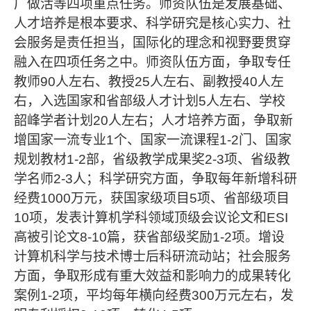
广做活等四项重点任务。师资队伍是发展基础、
人才培养是根本要求、科学研究是核心实力、社
会服务是责任担当，国际化的理念和视野要贯穿
融入在四项任务之中。师资队伍方面，争取专任
教师
90
人左右、教授
25
人左右、副教授
40
人左
右，入选国家和省部级人才计划
5
人左右、学校
韶峰学者计划
20
人左右；人才培养方面，争取新
增国家一流专业
1
个、国家一流课程
1-2
门、国家
规划教材
1-2
部，省级教学成果奖
2-3
项、省级教
学名师
2-3
人；科学研究方面，争取每年新增科研
经费
1000
万元，获国家级项目
5
项、省部级项目
10
项，发表计算机学科领域顶级会议论文和
ESI
高被引论文
8-10
篇，获省部级奖励
1-2
项。增设
计算机科学与技术博士后科研流动站；社会服务
方面，争取形成有重大效益和影响力的成果转化
案例
1-2
项，平均每年横向经费
300
万元左右，发