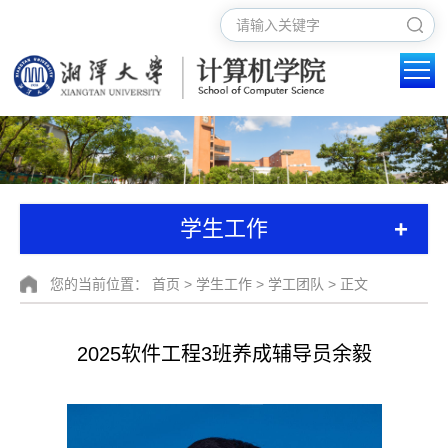
+
学生工作
您的当前位置：
首页
>
学生工作
>
学工团队
> 正文
2025软件工程3班养成辅导员余毅