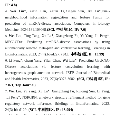
IF: 4.8)
4.
Wei Liu
*,
Zi
x
in
Lan, Zejun Li,Xingen Sun,
Xu Lu*,Dual-
neighbourhood information aggregation and feature fusion for
prediction of miRNA-disease association, Computers in Biology
Medicine, 2024,181:109068.
(SCI,
中科院1区
, IF: 7.0)
5.
Wei Liu
, Ting Tang, Xu Lu*, Xiangzheng Fu, Yu Yang, Li Peng*,
MPCLCDA: Predicting circRNA-disease associations by using
automatically selected meta-path and contrastive learning, Briefings in
Bioinformatics, 2023, 24(4):bbad227.
(SCI,
中科院1区,
IF: 13.99)
6.
Li Peng*, cheng Yang, Yifan Chen,
Wei Liu*
, Predicting CircRNA-
Disease associations via feature convolution learning with
heterogeneous graph attention network, IEEE Journal of Biomedical
and Health Informatics, 2023, 27(6):3072-3082.
(SCI,
中科院1区,
IF:
7.021, Top Journal)
7.
Wei Liu
, Yu Yang, Xu Lu*, Xiangzheng Fu, Ruiqing Sun, Li Yang,
Li Peng*, NSRGRN: a network structure refinement method for gene
regulatory network inference, Briefings in Bioinformatics, 2023,
24(3):bbad129.
(SCI,
中科院1区
, IF: 13.994)