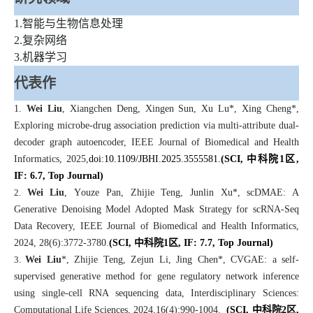
1.智能与生物信息处理
2.复杂网络
3.机器学习
代表作
1.
Wei Liu
,
Xiangchen Deng,
Xingen Sun, Xu Lu*, Xing Cheng*,
Exploring microbe-drug association prediction via multi-attribute dual-
decoder graph autoencoder, IEEE Journal of Biomedical and Health
Informatics, 2025,
doi:10.1109/JBHI.2025.3555581.
(SCI,
中科院1区
,
IF
: 6.7,
Top Journal
)
2.
Wei Liu
,
Y
ouze
P
an, Zhijie Teng, Junlin Xu*, scDMAE: A
Generative Denoising Model Adopted Mask Strategy for scRNA-Seq
Data Recovery, IEEE Journal of Biomedical and Health Informatics,
2024, 28(6):3772-3780.
(SCI,
中科院1区
, IF: 7.7, Top Journal)
3.
Wei Liu
*, Zhijie Teng, Zejun Li, Jing Chen*, CVGAE: a self-
supervised generative method for gene regulatory network inference
using single-cell RNA sequencing data, Interdisciplinary Sciences:
Computational Life Sciences, 2024,16(4):990-1004.
(SCI,
中科院2区
,