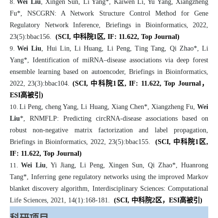
8.
Wei Liu
, Xingen Sun, Li Yang*, Kaiwen Li, Yu Yang, Xiangzheng
Fu*, NSCGRN: A Network Structure Control Method for Gene
Regulatory Network Inference, Briefings in Bioinformatics, 2022,
23(5):bbac156.
(SCI,
中科院1区
, IF: 11.622, Top Journal)
9.
Wei Liu
, Hui Lin, Li Huang, Li Peng, Ting Tang, Qi Zhao*, Li
Yang*, Identification of miRNA–disease associations via deep forest
ensemble learning based on autoencoder, Briefings in Bioinformatics,
2022, 23(3):bbac104.
(SCI,
中科院1区
, IF: 11.622, Top Journal，
ESI
高被引
)
10.
Li Peng, cheng Yang, Li Huang, Xiang Chen*, Xiangzheng Fu,
Wei
Liu
*, RNMFLP: Predicting circRNA-disease associations based on
robust non-negative matrix factorization and label propagation,
Briefings in Bioinformatics, 2022, 23(5):bbac155.
(SCI,
中科院1区
,
IF: 11.622, Top Journal)
11.
Wei Liu
, Yi Jiang, Li Peng, Xingen Sun, Qi Zhao*, Huanrong
Tang*, Inferring gene regulatory networks using the improved Markov
blanket discovery algorithm, Interdisciplinary Sciences: Computational
Life Sciences, 2021, 14(1):168-181.
(SCI,
中科院2区
，ESI
高被引
)