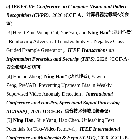
of
IEEE/CVF Conference on Computer Vision and Pattern
计算机视觉领域
A
类会
Recognition (CVPR),
2026
(
CCF-A
，
议
)
* (通讯作者)
[
3
]
Hegui Zhu, Wenqi Cui, Yue Yan, and
Ning Han
.
Reinforcing Adversarial Transferability via Negative Class
Guided Example Generation，
IEEE Transactions on
(
，
Information Forensics and Security (TIFS)
,
2026
CCF-A
安全领域
A
类期刊
)
通讯作者
[
4
]
Hantao Zheng,
Ning Han
* (
), Yawen
Zeng.
PreVAD: Preventing Upstream Bias in Weakly
Supervised Video Anomaly Detection，
International
Conference on Acoustics, Speechand Signal Processing
(
，
语音技术领域顶级会议
)
(ICASSP)
, 2026
CCF-B
[
5
]
Ning Han
, Sijie Yang, Hao Chen.
Unleashing Text
Potentials for Text-Video Retrieval，
IEEE International
(
，
Conference on Multimedia & Expo (ICME)
, 2026
CCF-B