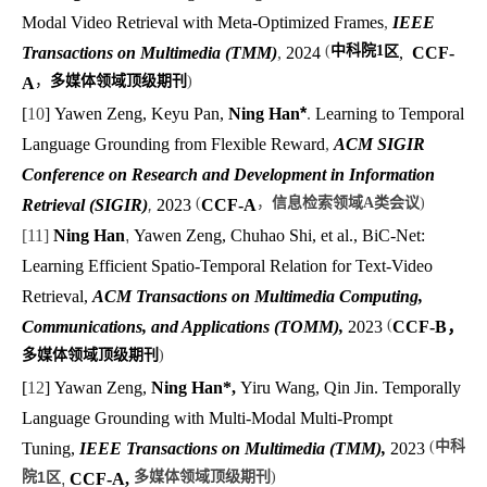
Modal Video Retrieval with Meta-Optimized Frames
,
IEEE
(
中科院
1
区
Transactions on Multimedia (TMM)
,
2024
,
CCF-
，
多媒体领域顶级期刊
)
A
[
10
]
Yawen Zeng, Keyu Pan,
Ning Han
*
.
Learning to Temporal
Language Grounding from Flexible Reward
,
ACM SIGIR
Conference on Research and Development in Information
(
，
信息检索领域A类会议
)
Retrieval (SIGIR)
,
2023
CCF-A
[
11
]
Ning Han
,
Yawen Zeng, Chuhao Shi, et al., BiC-Net:
Learning Efficient Spatio-Temporal Relation for Text-Video
Retrieval,
ACM Transactions on Multimedia Computing,
(
Communications, and Applications (TOMM)
,
2023
CCF-B，
多媒体领域顶级期刊
)
[
12
]
Yawan Zeng,
Ning Han*,
Yiru Wang, Qin Jin. Temporally
Language Grounding with Multi-Modal Multi-Prompt
(
中科
Tuning,
IEEE Transactions on Multimedia (TMM),
2023
院
1
区
多媒体领域顶级期刊
)
,
CCF-A,