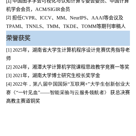
[1]
中国图学学会可视化与认知计算专委会委员、中国计算
机学会会员，
ACM/SIGIR
会员
[2]
担任
CVPR、ICCV、MM、NeurIPS、AAAI
等会议及
TPAMI、TNNLS、TMM、TKDE、TOMM
等期刊
审稿人
荣誉获奖
[1]
2025年，湖南省大学生计算机程序设计竞赛优秀指导老
师
[2]
2024年，
湘潭大学计算机学院
课程思政教学竞赛一等奖
[3]
2021年，湖南大学博士研究生校长奖学金
[4]
2022年，
第八届中国国际“互联网+”大学生创新创业大
赛《“一针见血”——智能采验与云服务领航者》
获总决赛
高教主赛道铜奖