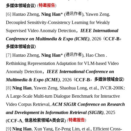
多媒体领域会议
)
(
特邀报告
)
通讯作者
[
6
]
Hantao Zheng,
Ning Han
* (
), Yawen Zeng.
Decoupled Sensitivity-Consistency Learning for Weakly
Supervised Video Anomaly Detection，
IEEE International
(
，
Conference on Multimedia & Expo (ICME)
, 2026
CCF-B
多媒体领域会议
)
通讯作者
[
7
]
Hantao Zheng,
Ning Han
* (
), Hao Chen .
Rethinking Representation Adaptation for VLM-based Video
Anomaly Detection，
IEEE International Conference on
(
，
多媒体领域会议
)
Multimedia & Expo (ICME)
, 2026
CCF-B
[
8
]
Ning Han
, Yawen Zeng, Shaohua Long, et
al.,
IVCR-200K:
A Large-Scale Multi-turn Dialogue Benchmark for Interactive
Video Corpus Retrieval,
ACM SIGIR Conference on Research
and Development in Information Retrieval (SIGIR)
, 2025
信息检索领域A类会议
(
特邀报告
)
(
CCF-A
,
)
[
9
]
Ning Han
,
Xun Yang, Ee-Peng Lim, et al., Efficient Cross-