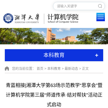
+
本科教育
您的当前位置：
首页
>
本科教育
>
最新动态
> 正文
青蓝相接|湘潭大学第63场示范教学“思享会”暨
计算机学院第三届“师道传承·结对帮扶”活动正
式启动