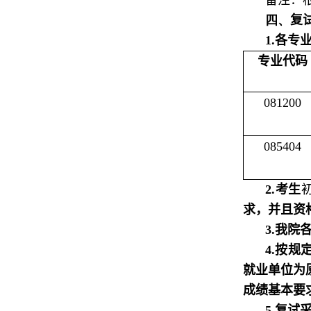
备注：
四、
复
1.
各专
专业代码
081200
085404
2.
考生
求，并且资
3.
我院
4.
按规
就业单位为
成绩基本要
5.
复试