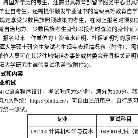
。持国外学历的考生，还需出具教育部留学服务中心出具
未毕业自考生，还需提供颁发毕业证书的省级高等教育自
按规定享受少数民族照顾政策的考生，在网上报名时须如
域自治地方。少数民族考生身份以报考时查验的身份证
、报名以来工作单位的工资流水证明、社保证明等的原件
湘潭大学硕士研究生复试考生现实表现情况表（附件1，
单位人员可在其常住地街道办事处或村委会开具相关证明
潭大学研究生诚信复试承诺书(附件2)。
方式和内容
专业机试
构+C语言程序设计，考试时间为
3
小时，满分为
100
分。我
问
PTA
系统：
https://pintia.cn/
，可自由注册用户，自行练
行统一测试。
专业
复试科目
081200 计算机科学与技术
048001机试（