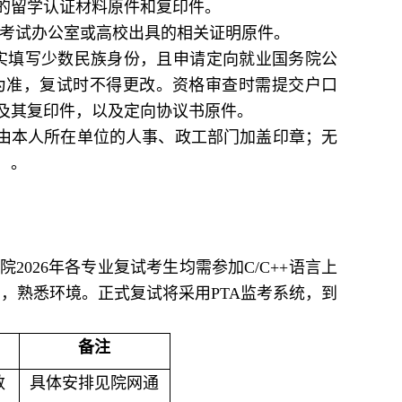
的留学认证材料原件和复印件。
学考试办公室或高校出具的相关证明原件。
实填写少数民族身份，且申请定向就业国务院公
为准，复试时不得更改。资格审查时需提交户口
及其复印件，以及定向协议书原件。
需由本人所在单位的人事、政工部门加盖印章；无
）。
院
2026
年各专业复试考生均需参加
C/C++
语言上
习，熟悉环境。正式复试将采用
PTA
监考系统，到
备注
数
具体安排见院网通