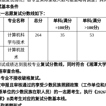
根据复试情况，各专业实际录取人数可能会略有调整，具
试基本条件
业一志愿复试分数线如下：
专业名称
总分
单科(满分
单科(满分
=100分)
>100分)
计算机科
264
35
53
学与技术
计算机技
术
初试成绩达到我校专业
复试分数线，同时符合《湘潭大学
格审查合格。
各专业不接收破格复试。
定申报且审核通过的享受少数民族照顾政策（工作单位和
原单位的少数民族在职人员）的一志愿考生，执行《202
求》B类考生对应的复试分数基本线。
采取差额形式。