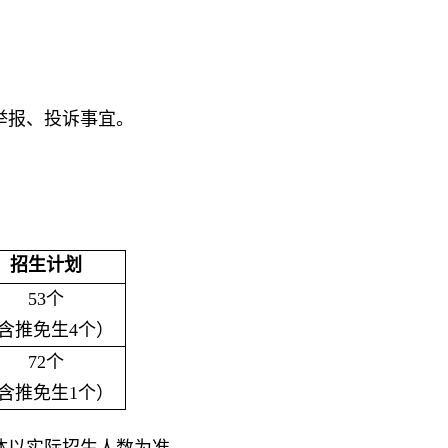
举报、投诉事宜。
招生计划
53个
含推免生4个）
72个
含推免生1个）