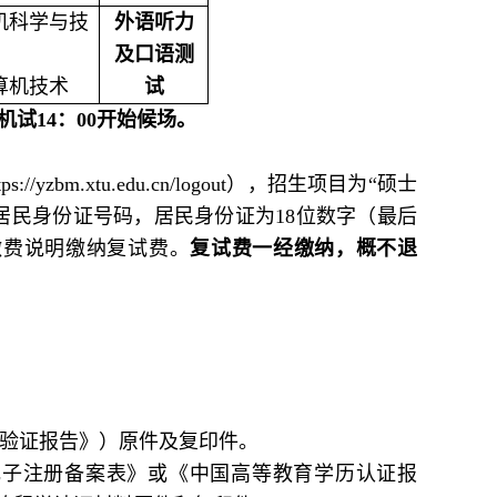
计算机科学与技
外语听力
及口语
测
计算机技术
试
业机试14：00开始候场。
m.xtu.edu.cn/logout），招生项目为“硕士
居民身份证号码，居民身份证为18位数字（
最后
缴费说明缴纳复试费。
复试费一经缴纳，概不退
线验证报告》）原件及复印件。
电子注册备案表》或《中国高等教育学历认证报