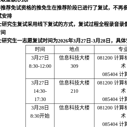
得推荐免试资格的推免生在推荐阶段已进行了复试，不再
试安排
士研究
生复试采用
线下复试
的方式，复试过程全程录音录
时间
研究生一志愿复试时间为2026年3月27日-3月28日，具
时间
地点
专
3
月
27
日
信息科技大楼
081200 
8:30-12:00
309
术
085404 
3
月
27
日
信息科技大楼
081200 
14:30-
210
术
17:30
085404 
3
月
28
日
信息科技大楼
081200 
8:30
开始
术
085404 