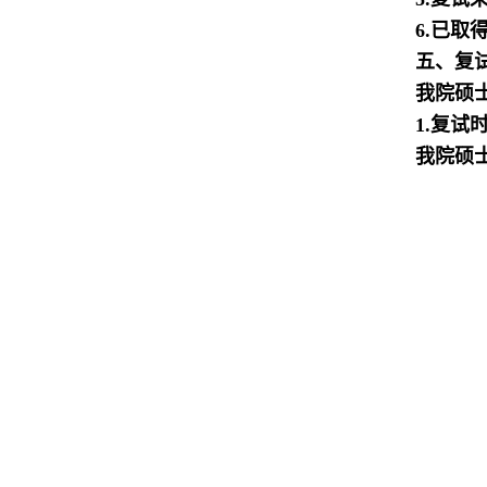
6.
已取
五、复
我院硕
1.
复试
我院硕士