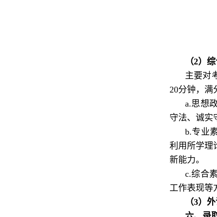
（2）
主要对
20分钟，满
a.思
守法、诚实
b.专
利用所学理
新能力。
c.综
工作表现等
（3）
六、录