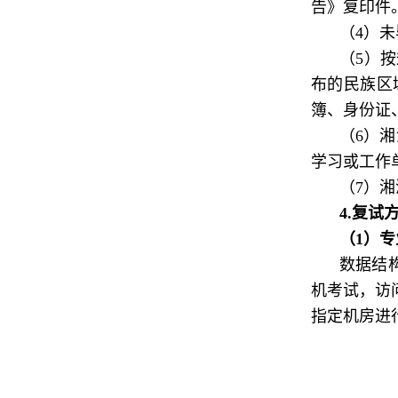
告》复印件
（4）
（5）
布的民族区
簿、身份证
（6）
学习或工作
（7）湘
4.
复试
（1）
数据结
机考试，访
指定机房进