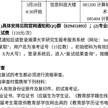
3
月
28
日
信息科技大楼
081200 
8:30
开始
术
085404 
1)具体安排见院官网通知和QQ群（829451893）；(2)专
复试费
（120元/次）
知后请登录湘潭大学研究生报考服务系统（网址： https://yzb
录取”，用户名为准考证号（15位数），初始密码为有效
，X为大写
），登录系统后，进入“复试结果查询”，按
审查
加复试的考生都必须进行资格审查。
格审查时需携带下列材料：
本人有效身份证原件及复印件、初试准考证。
毕业证书、学位证书（应届生为学生证、《教育部学籍在
往届考生需提供教育部学信网出具的《教育部学历证书