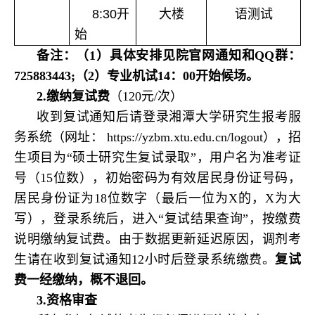
8:30
开
大楼
语测试
始
备注：（1）具体安排见院官网通知和QQ群：
725883443;（2）专业机试14：00开始候场。
2.
缴纳复试费
（120元/次）
收到复试通知后请登录湘潭大学研究生报考服
务系统（网址： https://yzbm.xtu.edu.cn/logout），招
生项目为“硕士研究生复试录取”，用户名为准考证
号（15位数），初始密码为有效居民身份证号码，
居民身份证为18位数字（
最后一位为X的，X为大
写
），登录系统后，进入“复试结果查询”，按缴费
说明缴纳复试费。
由于数据更新延迟原因，
调剂考
生请在收到复试通知
12
小时后登录系统缴费。
复试
费一经缴纳，概不退回。
3.
资格审查