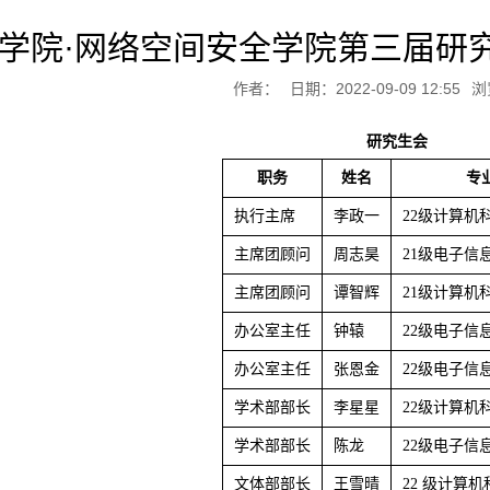
学院·网络空间安全学院第三届研
作者：
日期：2022-09-09 12:55
浏
研究生会
职务
姓名
专
执行主席
李政一
22级计算机
主席团顾问
周志昊
21级电子信
主席团顾问
谭智辉
21级计算机
办公室主任
钟辕
22级电子信
办公室主任
张恩金
22级电子信
学术部部长
李星星
22级计算机
学术部部长
陈龙
22级电子信
文体部部长
王雪晴
22 级计算