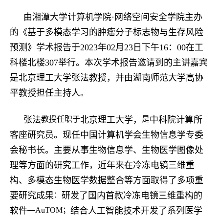
由湘潭大学计算机学院
·
网络空间安全学院主办
的《
基于多模态学习的肿瘤分子标志物与生存风险
预测
》学术报告于
2023
年
02
月
23
日下午
16
：
00
在工
科楼北楼
307
举行。本次学术报告
邀请到的
主讲嘉宾
是北京理工大学张法教授
，并由湖南师范大学高协
平教授担任主持人
。
张法
教授任职于
北京理工大学，
是
中科院计算所
客座研究员。现任中国计算机学会生物信息学专委
会秘书长。主要从事生物信息学、生物医学图像处
理等方面的研究工作，近年来在冷冻电镜三维重
构、多模态生物医学数据整合等方面取得了多项重
要研究成果
：
研发了国内首款冷冻电镜三维重构的
软件
—
AuTOM
；
结合人工智能技术开发了系列医学