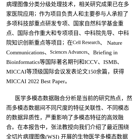
病理图像分类分级处理技术，相关研究成果已在多
家医院应用
；
作为项目负责人和主要参与人承担了
多项科技部重点研发专项、国家自然科学基金重
点、国际合作重大和专项项目、中科院先导、中科
院知识创新重点等项目
；
在
Cell Research
、
Nature
Communications
、
Sciences Advances
、
Briefing in
Bioinformatics
等国际著名期刊和
ICCV
、
ISMB
、
MICCAI
等顶级国际会议发表论文
150
余篇，获得
MICCAI 2022 Best Paper
。
医学多模态数据融合分析是当前的研究热点，然
而多模态数据间不同尺度的特征关联性、不同模态
的数据异质性，严重影响了多模态特征的高效融
合。在本报告中，
张法教授向我们
介绍
了
最近围绕
全切片病理图像
(WSI)
开展的生物医学多模态数据