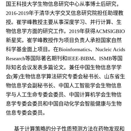
国王科技大学生物信息研究中心从事博士后研究，
2016-2019
年于清华大学交叉信息研究院担任助理教
授。
崔学峰教授
主要从事深度学习、并行计算、生
物信息学方面的研究工作
。
2019
年获
得
ACMSIGBIO
新星奖。
崔学峰教授
作为项目负责人承担国家自然
科学基金面上项目。在
Bioinformatics
、
Nucleic Acids
Research
等国际著名期刊和
IEEE-BIBM
、
ISMB
等国
际知名会议发表多篇论文。兼任中国生物信息学学
会
(
筹
)
生物信息学算法研究专委会秘书长、山东省生
物信息学会副秘书长、中国人工智能学会生物信息
学与人工生命专委会委员、中国计算机学会生物信
息学专委会委员和中国自动化学会智能健康与生物
信息专委会委员。
基于计算策略的分子性质预测方法在药物发现和