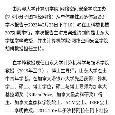
由湘潭大学计算机学院·网络空间安全学院主办
的《小分子图神经网络：
从单体属性到多体复合
》
学术报告于
2023
年
2
月
23
日
下
午
16
：
4
5
在工科楼北楼
307
如期举行。本次报告主讲嘉宾邀请到的是
山东大
学崔学峰教授
，并由计算机学院
·
网络空间安全学院
胡凯
教授担任主持。
崔学峰教授现任山东大学计算机科学与技术学院
教授（
2019
年至今
）
，博士生导师，山东大学杰出
中青年学者。在加拿大滑铁卢大学先后获得计算机
学士、硕士、博士学位，硕士与博士导师为加拿大
基拉姆奖
（
Killam Prize
，加拿大最高科研奖
）
得
主、加拿大皇家科学院院士
、
ACM
会士、
IEEE
会士
——
李明教授。
2014-2016
年于沙特阿拉伯阿卜杜拉