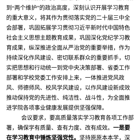
到“两个维护”的政治高度，深刻认识开展学习教育
的重大意义，将其作为贯彻落实党的二十届三中全
会部署，巩固拓展学习贯彻习近平新时代中国特色
社会主义思想主题教育成果，巩固深化党纪学习教
育成果，纵深推进全面从严治党的重要举措，作为
持续深化作风建设、密切联系群众的重要抓手，切
实把思想和行动统一到党中央决策部署、省委工作
部署和学校党委工作安排上来，一体推进党风政
风、师德师风、校风学风建设，以作风建设新成效
推动保持党的先进性、纯洁性、战斗性，为全面推
进学院各项事业健康发展提供坚强保障。
会议要求，要高质量落实学习教育各项工作部
署，确保学有质量、查有力度、改有成效。
一是要
在学习教育中锤炼坚强党性。
坚持原原本本学，深