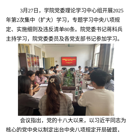
3月27日，学院党委理论学习中心组开展2025
年第2次集中（扩大）学习，专题学习中央八项规
定、实施细则及违反清单80条。院党委书记蒋科兵
主持学习，院党委委员及各党支部书记参加学习。
会议指出，党的十八大以来，以习近平同志为
核心的党中央以制定出台中央八项规定开局破题，