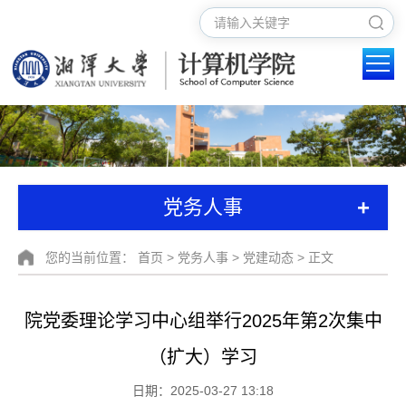
+
党务人事
您的当前位置：
首页
>
党务人事
>
党建动态
> 正文
院党委理论学习中心组举行2025年第2次集中
（扩大）学习
日期：2025-03-27 13:18