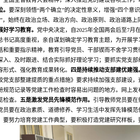
，全国全省教育大会精神，深入推进党的建设各项工作，
位。
要深刻领悟“两个确立”的决定性意义，增强“四个意识
力”，始终在政治立场、政治方向、政治原则、政治道路
展好学习教育。
党中央决定，自2025年全国两会后至7
总书记高度重视，亲自谋划确定学习教育主题，为开展学
话和重要指示精神，教育引导党员、干部锲而不舍学习贯
深入、及时跟进、结合实际抓好理论学习；要抓实党支部
容形式、强化教育成果转化。
四是持续推动支部建优建强
校党支部整建提质的重点措施》要求持续加强支部建设，
册规范记录等党建工作检查时容易出问题的地方。网上发
览检查。
五是激发党员先锋模范作用。
引导教师党员要在
党员要在政治素质、道德修养、学习生活中发挥先锋模范
，要努力培育党建工作典型，要积极打造党建研究样板，