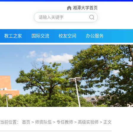
湘潭大学首页
教工之家
国际交流
校友空间
办公服务
的当前位置：
首页
>
师资队伍
>
专任教师
>
高级实验师
> 正文