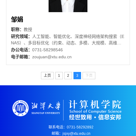
邹娟
职称：
教授
研究领域：
人工智能、智能优化、深度神经网络架构搜索（E
NAS）、多目标优化（约束、动态、多模、大规模、高维
等）、强化学习
办公电话：
0731-58298546
电子邮箱：
zoujuan@xtu.edu.cn
上页
1
2
3
下页
联系电话：0731-58292892
邮箱：jsjxy@xtu.edu.cn