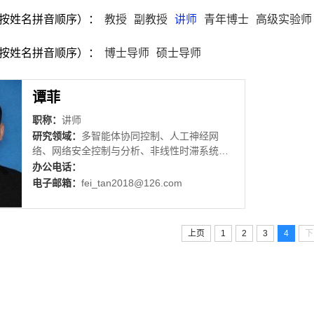
按姓名拼音顺序）：
教授
副教授
讲师
青年博士
高级实验师
按姓名拼音顺序）：
博士导师
硕士导师
谭菲
职称：
讲师
研究领域：
多智能体协同控制、人工神经网
络、网络安全控制与分析、非线性时滞系统自
适应鲁棒控制
办公电话：
电子邮箱：
fei_tan2018@126.com
上页
1
2
3
4
下