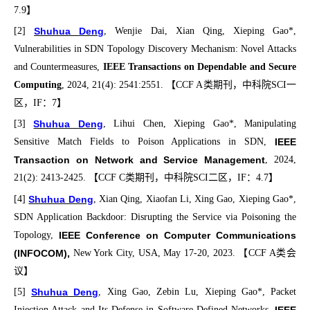
7.9
】
[2]
Shuhua Deng
, Wenjie Dai, Xian Qing, Xieping Gao*,
Vulnerabilities in SDN Topology Discovery Mechanism: Novel Attacks
and Countermeasures,
IEEE Transactions on Dependable and Secure
Computing
, 2024, 21(4): 2541:2551.
【
CCF A
类期刊，中科院
SCI
一
区，
IF
：
7
】
[3]
Shuhua Deng
,
Lihui Chen, Xieping Gao*, Manipulating
Sensitive Match Fields to Poison Applications in SDN,
IEEE
Transaction on Network and Service Management
, 2024,
21(2): 2413-2425.
【
CCF C
类期刊，中科院
SCI
二区，
IF
：
4.7
】
[4]
Shuhua Deng
,
Xian Qing, Xiaofan Li, Xing Gao, Xieping Gao*,
SDN Application Backdoor: Disrupting the Service via Poisoning the
Topology,
IEEE Conference on Computer Communications
(INFOCOM),
New York City, USA, May 17-20, 2023.
【
CCF A
类会
议】
[5]
Shuhua Deng
,
Xing Gao, Zebin Lu, Xieping Gao*, Packet
Injection Attack and Its Defense in Software-Defined Networks,
IEEE