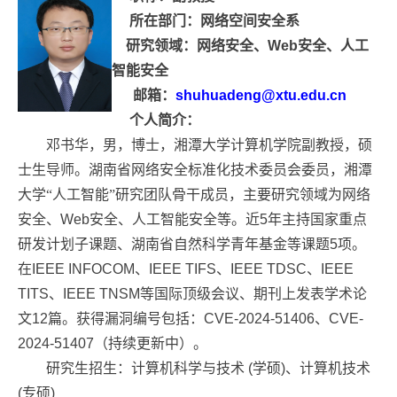
所在部门：
网络空间安全系
研究领域：网络安全、
Web
安全、人工
智能安全
邮箱：
shuhuadeng@xtu.edu.cn
个人简介：
邓书华，男，博士，湘潭大学计算机学院副教授，硕
士生导师。湖南省网络安全标准化技术委员会委员，湘潭
大学“人工智能”研究团队骨干成员，主要研究领域为网络
安全、
Web
安全、人工智能安全等。近
5
年主持国家重点
研发计划子课题、湖南省自然科学青年基金等课题
5
项。
在
IEEE INFOCOM
、
IEEE TIFS
、
IEEE TDSC
、
IEEE
TITS
、
IEEE TNSM
等国际顶级会议、期刊上发表学术论
文
12
篇。获得漏洞编号包括：
CVE-2024-51406
、
CVE-
2024-51407
（持续更新中）。
研究生招生：计算机科学与技术
(
学硕
)
、计算机技术
(
专硕
)