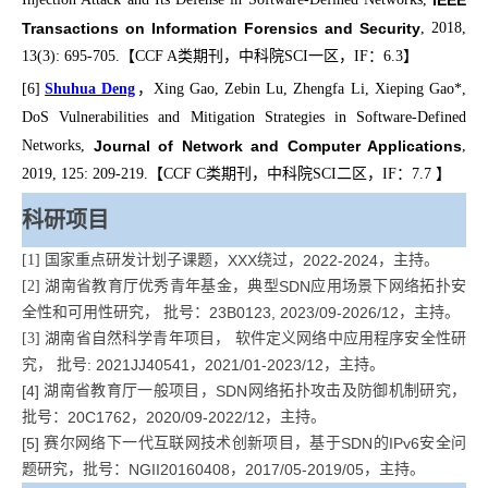
Transactions on Information Forensics and Security
, 2018,
13(3): 695-705.
【
CCF A
类期刊，中科院
SCI
一区，
IF
：
6.3
】
[6]
Shuhua Deng
，
Xing Gao, Zebin Lu, Zhengfa Li, Xieping Gao*,
DoS Vulnerabilities and Mitigation Strategies in Software-Defined
Networks,
Journal of Network and Computer Applications
,
2019, 125: 209-219.
【
CCF C
类期刊，中科院
SCI
二区，
IF
：
7.7
】
科研项目
[1]
国家重点研发计划子课题，
XXX
绕过，
2022-2024
，主持。
[2]
湖南省教育厅优秀青年基金，典型
SDN
应用场景下网络拓扑安
全性和可用性研究， 批号：
23B0123, 2023/09-2026/12
，主持。
[3]
湖南省自然科学青年项目， 软件定义网络中应用程序安全性研
究， 批号
: 2021JJ40541
，
2021/01-2023/12
，主持。
[4]
湖南省教育厅一般项目，
SDN
网络拓扑攻击及防御机制研究，
批号：
20C1762
，
2020/09-2022/12
，主持。
[5]
赛尔网络下一代互联网技术创新项目，基于
SDN
的
IPv6
安全问
题研究，批号：
NGII20160408
，
2017/05-2019/05
，主持。